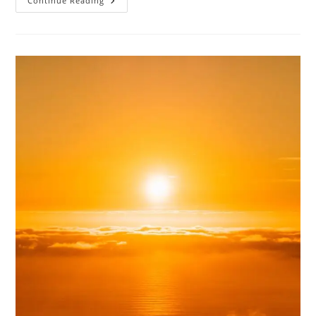
दुनिया
Continue Reading
में
समृद्ध
सांस्कृतिक
विरासत
वाले
शीर्ष
10
देश