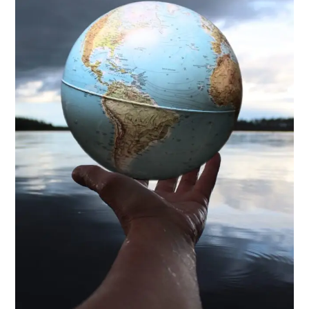
आप
जानते
हैं?