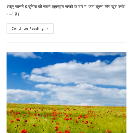
आइए जानते हैं दुनिया की सबसे खूबसूरत जगहों के बारे में, जहां घूमना लोग खूब पसंद
करते हैं।
क्या
Continue Reading
आप
दुनिया
की
सबसे
खूबसूरत
जगह
के
बारे
में
जानते
हैं?