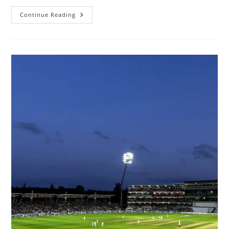
बिटकॉइन
Continue Reading
क्या
है
और
इसका
इस्तेमाल
किस
लिए
किया
जाता
है?