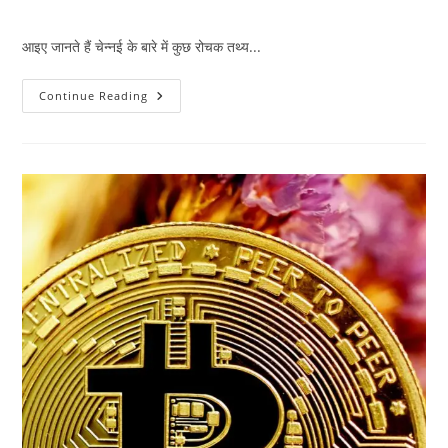
author:
published:
category:
आइए जानते हैं चेन्नई के बारे में कुछ रोचक तथ्य...
चेन्नई
Continue Reading
के
बारे
में
कुछ
रोचक
तथ्य,
क्या
आप
जानते
हैं?