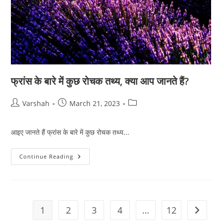
फ्रांस के बारे में कुछ रोचक तथ्य, क्या आप जानते हैं?
Post
Post
Post
Varshah
March 21, 2023
author:
published:
category:
आइए जानते हैं फ्रांस के बारे में कुछ रोचक तथ्य...
फ्रांस
Continue Reading
के
बारे
में
कुछ
रोचक
तथ्य,
क्या
1
2
3
4
…
12
Go to t
आप
जानते