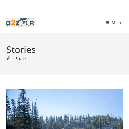
Skip
to
content
Menu
Stories
>
Stories